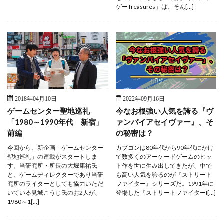
ゲーTreasures」は、そん[…]
2018年04月10日
2022年09月16日
ゲームセンター聖地巡礼
今なお根強い人気を誇る『ヴ
「1980～1990年代 新宿」
ァンパイアセイヴァー』、そ
前編
の秘密は？
今回から、新企画「ゲームセンター
カプコンは80年代から90年代にかけ
聖地巡礼」の連載がスタートしま
て数多くのアーケードゲームのヒッ
す。当研究所・所長の大堀康祐氏
ト作を世に生み出してきたが、中で
と、ゲームディレクターであり当研
も高い人気を誇るのが『ストリート
究所のライターとしても協力いただ
ファイター』シリーズだ。1991年に
いている見城こうじ氏のお2人が、
登場した『ストリートファイターI[…]
1980～1[…]