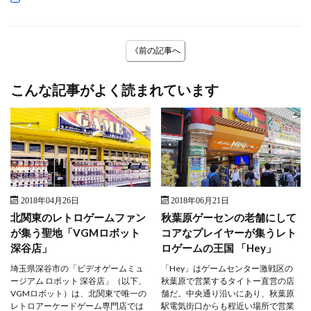
《前の記事へ
こんな記事がよく読まれています
2018年04月26日
2018年06月21日
北関東のレトロゲームファン
秋葉原ゲーセンの老舗にして
が集う聖地「VGMロボット
コアなプレイヤーが集うレト
深谷店」
ロゲームの王国 「Hey」
埼玉県深谷市の「ビデオゲームミュ
「Hey」はゲームセンター激戦区の
ージアム ロボット 深谷店」（以下、
秋葉原で営業するタイトー直営の店
VGMロボット）は、北関東で唯一の
舗だ。中央通り沿いにあり、秋葉原
レトロアーケードゲーム専門店では
駅電気街口からも程近い場所で営業