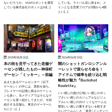
ないだろうか。 VGMロボットを運営
している。ライバル店に挟まれ、メ
している株式会社ロボットは20[…]
インとなる営業フロアが2階から4階
とい[…]
2019年08月16日
2024年04月19日
本の街を見守ってきた老舗ゲ
闇のショットガンロシアンル
ーセンが残したもの～神保町
ーレットで滾らせろ命を！
ゲーセン「ミッキー」～前編
アイテムで確率を絞り込む戦
略性が魅力『Buckshot
あまたあるゲームセンター（以下、
Roulette』
ゲーセン）の中には、異彩を放ち、
プレイヤーの記憶に残るロケーショ
いい感じの遊び心地いい感じのポッ
ンも多い。当メディアではそんなゲ
プさいい感じのカジュアルなビジュ
ーセンを度々紹介してきたが、今回
アルいい感じの2Dドットなゲームも
紹介する店舗も、東京のゲーマーた
豊富いい感じの重すぎない＆軽すぎ
ちにとっ[…]
ないゲームらしさ 「発見! インディー