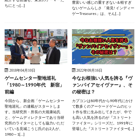
豊富いい感じの重すぎない＆軽すぎ
ちにとっ[…]
ないゲームらしさ 「発見! インディー
ゲーTreasures」は、そん[…]
2018年04月10日
2022年09月16日
ゲームセンター聖地巡礼
今なお根強い人気を誇る『ヴ
「1980～1990年代 新宿」
ァンパイアセイヴァー』、そ
前編
の秘密は？
今回から、新企画「ゲームセンター
カプコンは80年代から90年代にかけ
聖地巡礼」の連載がスタートしま
て数多くのアーケードゲームのヒッ
す。当研究所・所長の大堀康祐氏
ト作を世に生み出してきたが、中で
と、ゲームディレクターであり当研
も高い人気を誇るのが『ストリート
究所のライターとしても協力いただ
ファイター』シリーズだ。1991年に
いている見城こうじ氏のお2人が、
登場した『ストリートファイターI[…]
1980～1[…]