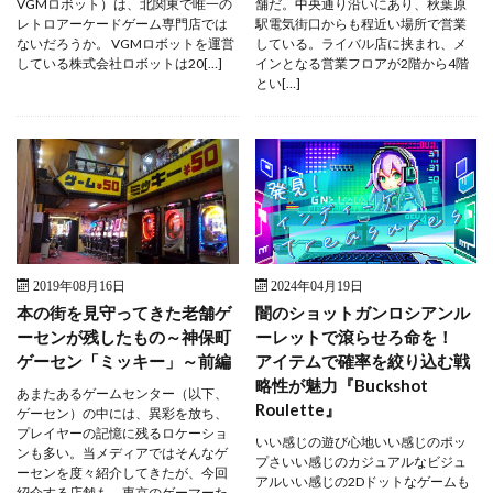
VGMロボット）は、北関東で唯一の
舗だ。中央通り沿いにあり、秋葉原
レトロアーケードゲーム専門店では
駅電気街口からも程近い場所で営業
ないだろうか。 VGMロボットを運営
している。ライバル店に挟まれ、メ
している株式会社ロボットは20[…]
インとなる営業フロアが2階から4階
とい[…]
2019年08月16日
2024年04月19日
本の街を見守ってきた老舗ゲ
闇のショットガンロシアンル
ーセンが残したもの～神保町
ーレットで滾らせろ命を！
ゲーセン「ミッキー」～前編
アイテムで確率を絞り込む戦
略性が魅力『Buckshot
あまたあるゲームセンター（以下、
Roulette』
ゲーセン）の中には、異彩を放ち、
プレイヤーの記憶に残るロケーショ
いい感じの遊び心地いい感じのポッ
ンも多い。当メディアではそんなゲ
プさいい感じのカジュアルなビジュ
ーセンを度々紹介してきたが、今回
アルいい感じの2Dドットなゲームも
紹介する店舗も、東京のゲーマーた