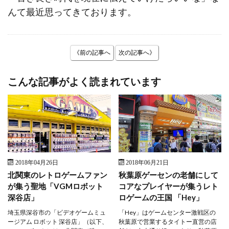
んて最近思ってきております。
《前の記事へ
次の記事へ》
こんな記事がよく読まれています
2018年04月26日
2018年06月21日
北関東のレトロゲームファン
秋葉原ゲーセンの老舗にして
が集う聖地「VGMロボット
コアなプレイヤーが集うレト
深谷店」
ロゲームの王国 「Hey」
埼玉県深谷市の「ビデオゲームミュ
「Hey」はゲームセンター激戦区の
ージアム ロボット 深谷店」（以下、
秋葉原で営業するタイトー直営の店