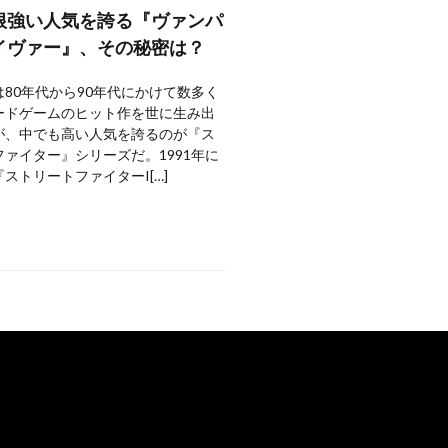
根強い人気を誇る『ヴァンパ
イヴァー』、その秘密は？
80年代から90年代にかけて数多く
ードゲームのヒット作を世に生み出
が、中でも高い人気を誇るのが『ス
ァイター』シリーズだ。1991年に
ストリートファイターI[…]