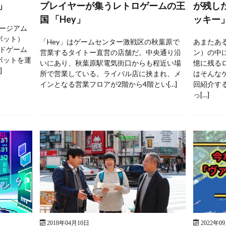
」
プレイヤーが集うレトロゲームの王
が残し
国 「Hey」
ッキー
ージアム
ボット）
「Hey」はゲームセンター激戦区の秋葉原で
あまたあ
ドゲーム
営業するタイトー直営の店舗だ。中央通り沿
ン）の中
ボットを運
いにあり、秋葉原駅電気街口からも程近い場
憶に残る
]
所で営業している。ライバル店に挟まれ、メ
はそんな
インとなる営業フロアが2階から4階とい[…]
回紹介す
っ[…]
2018年04月10日
2022年0