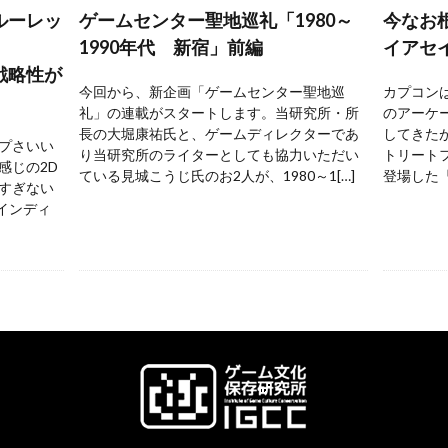
ルーレッ
ゲームセンター聖地巡礼「1980～
今なお
1990年代 新宿」前編
イアセ
戦略性が
今回から、新企画「ゲームセンター聖地巡
カプコンは
礼」の連載がスタートします。当研究所・所
のアーケ
長の大堀康祐氏と、ゲームディレクターであ
してきた
プさいい
り当研究所のライターとしても協力いただい
トリートフ
感じの2D
ている見城こうじ氏のお2人が、1980～1[…]
登場した『
すぎない
 インディ