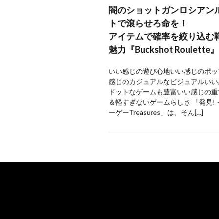
闇のショットガンロシアン
トで滾らせろ命を！
アイテムで確率を絞り込む
魅力『Buckshot Roulette』
いい感じの遊び心地いい感じのポッ
感じのカジュアルなビジュアルいい
ドットなゲームも豊富いい感じの重
＆軽すぎないゲームらしさ 「発見!
ーゲーTreasures」は、そん[…]