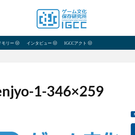
メモリー
インタビュー
IGCCアクト
njyo-1-346×259