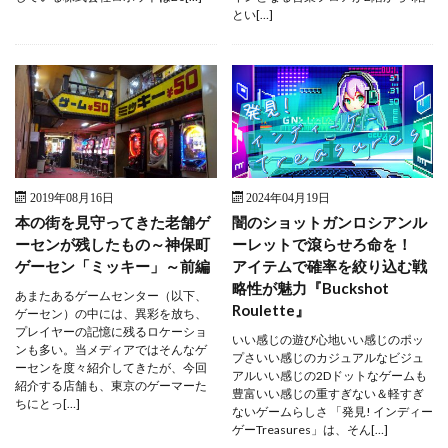
とい[…]
2019年08月16日
2024年04月19日
本の街を見守ってきた老舗ゲ
闇のショットガンロシアンル
ーセンが残したもの～神保町
ーレットで滾らせろ命を！
ゲーセン「ミッキー」～前編
アイテムで確率を絞り込む戦
略性が魅力『Buckshot
あまたあるゲームセンター（以下、
Roulette』
ゲーセン）の中には、異彩を放ち、
プレイヤーの記憶に残るロケーショ
いい感じの遊び心地いい感じのポッ
ンも多い。当メディアではそんなゲ
プさいい感じのカジュアルなビジュ
ーセンを度々紹介してきたが、今回
アルいい感じの2Dドットなゲームも
紹介する店舗も、東京のゲーマーた
豊富いい感じの重すぎない＆軽すぎ
ちにとっ[…]
ないゲームらしさ 「発見! インディー
ゲーTreasures」は、そん[…]