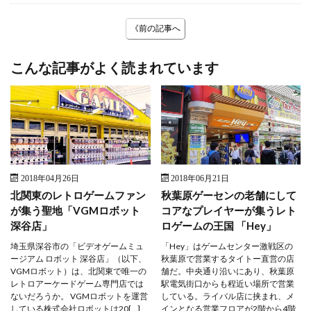
《前の記事へ
こんな記事がよく読まれています
2018年04月26日
2018年06月21日
北関東のレトロゲームファン
秋葉原ゲーセンの老舗にして
が集う聖地「VGMロボット
コアなプレイヤーが集うレト
深谷店」
ロゲームの王国 「Hey」
埼玉県深谷市の「ビデオゲームミュ
「Hey」はゲームセンター激戦区の
ージアム ロボット 深谷店」（以下、
秋葉原で営業するタイトー直営の店
VGMロボット）は、北関東で唯一の
舗だ。中央通り沿いにあり、秋葉原
レトロアーケードゲーム専門店では
駅電気街口からも程近い場所で営業
ないだろうか。 VGMロボットを運営
している。ライバル店に挟まれ、メ
している株式会社ロボットは20[…]
インとなる営業フロアが2階から4階