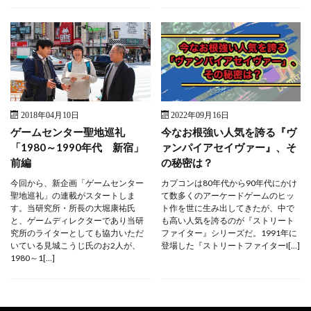
2018年04月10日
2022年09月16日
ゲームセンター聖地巡礼
今なお根強い人気を誇る『ヴ
「1980～1990年代 新宿」
ァンパイアセイヴァー』、そ
前編
の秘密は？
今回から、新企画「ゲームセンター
カプコンは80年代から90年代にかけ
聖地巡礼」の連載がスタートしま
て数多くのアーケードゲームのヒッ
す。当研究所・所長の大堀康祐氏
ト作を世に生み出してきたが、中で
と、ゲームディレクターであり当研
も高い人気を誇るのが『ストリート
究所のライターとしても協力いただ
ファイター』シリーズだ。1991年に
いている見城こうじ氏のお2人が、
登場した『ストリートファイターI[…]
1980～1[…]