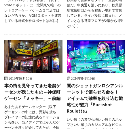
VGMロボット）は、北関東で唯一の
舗だ。中央通り沿いにあり、秋葉原
レトロアーケードゲーム専門店では
駅電気街口からも程近い場所で営業
ないだろうか。 VGMロボットを運営
している。ライバル店に挟まれ、メ
している株式会社ロボットは20[…]
インとなる営業フロアが2階から4階
とい[…]
2019年08月16日
2024年04月19日
本の街を見守ってきた老舗ゲ
闇のショットガンロシアンル
ーセンが残したもの～神保町
ーレットで滾らせろ命を！
ゲーセン「ミッキー」～前編
アイテムで確率を絞り込む戦
略性が魅力『Buckshot
あまたあるゲームセンター（以下、
Roulette』
ゲーセン）の中には、異彩を放ち、
プレイヤーの記憶に残るロケーショ
いい感じの遊び心地いい感じのポッ
ンも多い。当メディアではそんなゲ
プさいい感じのカジュアルなビジュ
ーセンを度々紹介してきたが、今回