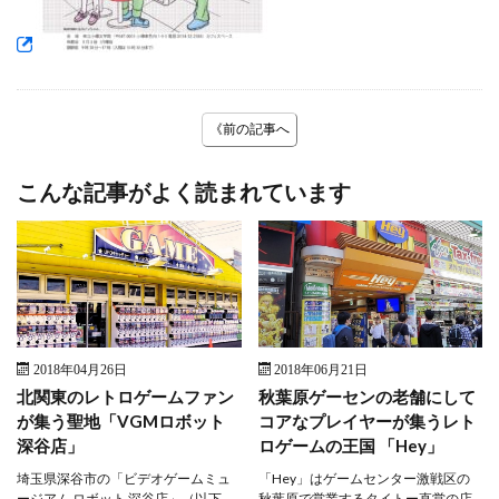
《前の記事へ
こんな記事がよく読まれています
2018年04月26日
2018年06月21日
北関東のレトロゲームファン
秋葉原ゲーセンの老舗にして
が集う聖地「VGMロボット
コアなプレイヤーが集うレト
深谷店」
ロゲームの王国 「Hey」
埼玉県深谷市の「ビデオゲームミュ
「Hey」はゲームセンター激戦区の
ージアム ロボット 深谷店」（以下、
秋葉原で営業するタイトー直営の店