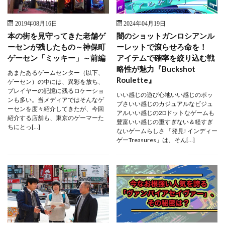
2019年08月16日
2024年04月19日
本の街を見守ってきた老舗ゲ
闇のショットガンロシアンル
ーセンが残したもの～神保町
ーレットで滾らせろ命を！
ゲーセン「ミッキー」～前編
アイテムで確率を絞り込む戦
略性が魅力『Buckshot
あまたあるゲームセンター（以下、
Roulette』
ゲーセン）の中には、異彩を放ち、
プレイヤーの記憶に残るロケーショ
いい感じの遊び心地いい感じのポッ
ンも多い。当メディアではそんなゲ
プさいい感じのカジュアルなビジュ
ーセンを度々紹介してきたが、今回
アルいい感じの2Dドットなゲームも
紹介する店舗も、東京のゲーマーた
豊富いい感じの重すぎない＆軽すぎ
ちにとっ[…]
ないゲームらしさ 「発見! インディー
ゲーTreasures」は、そん[…]