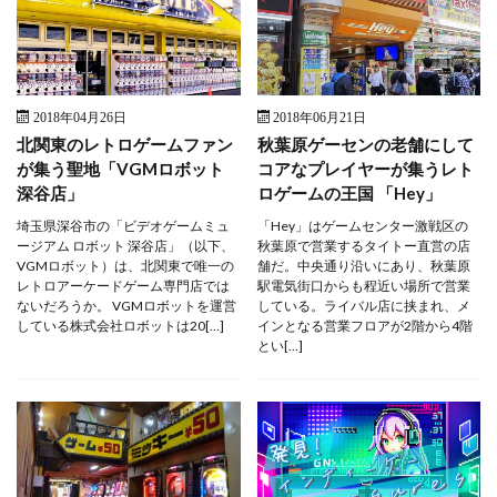
2018年04月26日
2018年06月21日
北関東のレトロゲームファン
秋葉原ゲーセンの老舗にして
が集う聖地「VGMロボット
コアなプレイヤーが集うレト
深谷店」
ロゲームの王国 「Hey」
埼玉県深谷市の「ビデオゲームミュ
「Hey」はゲームセンター激戦区の
ージアム ロボット 深谷店」（以下、
秋葉原で営業するタイトー直営の店
VGMロボット）は、北関東で唯一の
舗だ。中央通り沿いにあり、秋葉原
レトロアーケードゲーム専門店では
駅電気街口からも程近い場所で営業
ないだろうか。 VGMロボットを運営
している。ライバル店に挟まれ、メ
している株式会社ロボットは20[…]
インとなる営業フロアが2階から4階
とい[…]