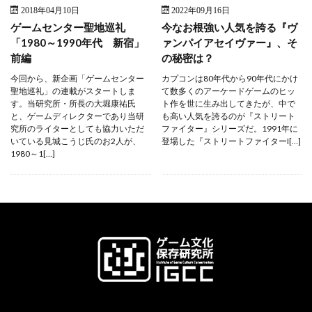
2018年04月10日
2022年09月16日
ゲームセンター聖地巡礼
今なお根強い人気を誇る『ヴ
「1980～1990年代 新宿」
ァンパイアセイヴァー』、そ
前編
の秘密は？
今回から、新企画「ゲームセンター
カプコンは80年代から90年代にかけ
聖地巡礼」の連載がスタートしま
て数多くのアーケードゲームのヒッ
す。当研究所・所長の大堀康祐氏
ト作を世に生み出してきたが、中で
と、ゲームディレクターであり当研
も高い人気を誇るのが『ストリート
究所のライターとしても協力いただ
ファイター』シリーズだ。1991年に
いている見城こうじ氏のお2人が、
登場した『ストリートファイターI[…]
1980～1[…]