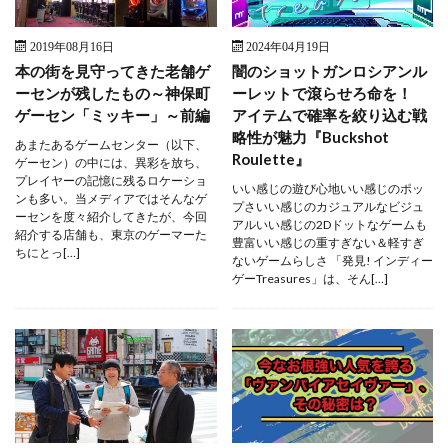
2019年08月16日
2024年04月19日
本の街を見守ってきた老舗ゲ
闇のショットガンロシアンル
ーセンが残したもの～神保町
ーレットで滾らせろ命を！
ゲーセン「ミッキー」～前編
アイテムで確率を絞り込む戦
略性が魅力『Buckshot
あまたあるゲームセンター（以下、
Roulette』
ゲーセン）の中には、異彩を放ち、
プレイヤーの記憶に残るロケーショ
いい感じの遊び心地いい感じのポッ
ンも多い。当メディアではそんなゲ
プさいい感じのカジュアルなビジュ
ーセンを度々紹介してきたが、今回
アルいい感じの2Dドットなゲームも
紹介する店舗も、東京のゲーマーた
豊富いい感じの重すぎない＆軽すぎ
ちにとっ[…]
ないゲームらしさ 「発見! インディー
ゲーTreasures」は、そん[…]