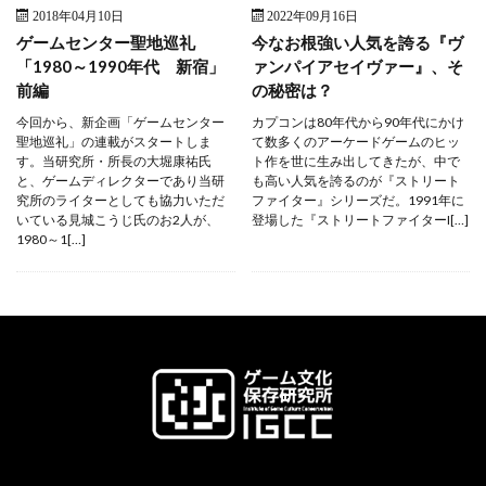
2018年04月10日
2022年09月16日
ゲームセンター聖地巡礼
今なお根強い人気を誇る『ヴ
「1980～1990年代 新宿」
ァンパイアセイヴァー』、そ
前編
の秘密は？
今回から、新企画「ゲームセンター
カプコンは80年代から90年代にかけ
聖地巡礼」の連載がスタートしま
て数多くのアーケードゲームのヒッ
す。当研究所・所長の大堀康祐氏
ト作を世に生み出してきたが、中で
と、ゲームディレクターであり当研
も高い人気を誇るのが『ストリート
究所のライターとしても協力いただ
ファイター』シリーズだ。1991年に
いている見城こうじ氏のお2人が、
登場した『ストリートファイターI[…]
1980～1[…]