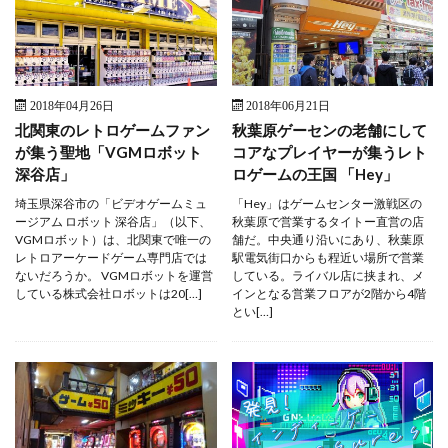
2018年04月26日
2018年06月21日
北関東のレトロゲームファン
秋葉原ゲーセンの老舗にして
が集う聖地「VGMロボット
コアなプレイヤーが集うレト
深谷店」
ロゲームの王国 「Hey」
埼玉県深谷市の「ビデオゲームミュ
「Hey」はゲームセンター激戦区の
ージアム ロボット 深谷店」（以下、
秋葉原で営業するタイトー直営の店
VGMロボット）は、北関東で唯一の
舗だ。中央通り沿いにあり、秋葉原
レトロアーケードゲーム専門店では
駅電気街口からも程近い場所で営業
ないだろうか。 VGMロボットを運営
している。ライバル店に挟まれ、メ
している株式会社ロボットは20[…]
インとなる営業フロアが2階から4階
とい[…]