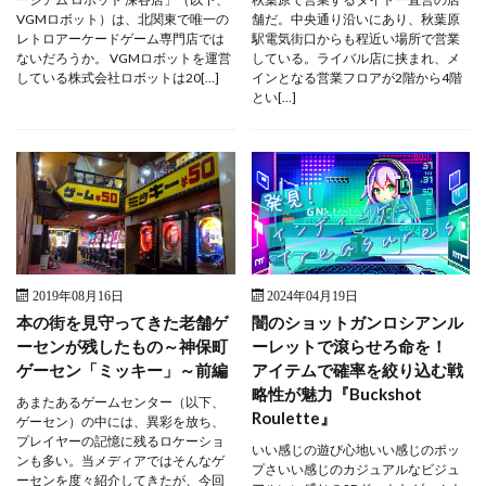
VGMロボット）は、北関東で唯一の
舗だ。中央通り沿いにあり、秋葉原
レトロアーケードゲーム専門店では
駅電気街口からも程近い場所で営業
ないだろうか。 VGMロボットを運営
している。ライバル店に挟まれ、メ
している株式会社ロボットは20[…]
インとなる営業フロアが2階から4階
とい[…]
2019年08月16日
2024年04月19日
本の街を見守ってきた老舗ゲ
闇のショットガンロシアンル
ーセンが残したもの～神保町
ーレットで滾らせろ命を！
ゲーセン「ミッキー」～前編
アイテムで確率を絞り込む戦
略性が魅力『Buckshot
あまたあるゲームセンター（以下、
Roulette』
ゲーセン）の中には、異彩を放ち、
プレイヤーの記憶に残るロケーショ
いい感じの遊び心地いい感じのポッ
ンも多い。当メディアではそんなゲ
プさいい感じのカジュアルなビジュ
ーセンを度々紹介してきたが、今回