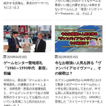
アルいい感じの2Dドットなゲームも
紹介する店舗も、東京のゲーマーた
豊富いい感じの重すぎない＆軽すぎ
ちにとっ[…]
ないゲームらしさ 「発見! インディー
ゲーTreasures」は、そん[…]
2018年04月10日
2022年09月16日
ゲームセンター聖地巡礼
今なお根強い人気を誇る『ヴ
「1980～1990年代 新宿」
ァンパイアセイヴァー』、そ
前編
の秘密は？
今回から、新企画「ゲームセンター
カプコンは80年代から90年代にかけ
聖地巡礼」の連載がスタートしま
て数多くのアーケードゲームのヒッ
す。当研究所・所長の大堀康祐氏
ト作を世に生み出してきたが、中で
と、ゲームディレクターであり当研
も高い人気を誇るのが『ストリート
究所のライターとしても協力いただ
ファイター』シリーズだ。1991年に
いている見城こうじ氏のお2人が、
登場した『ストリートファイターI[…]
1980～1[…]