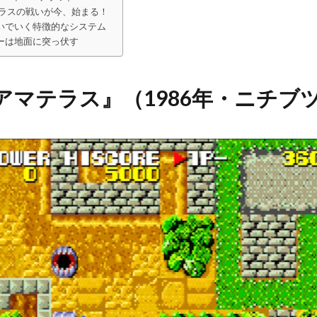
テラスの戦いが今、始まる！
いでいく特徴的なシステム
ーは地面に突っ伏す
アマテラス』（1986年・ニチブ