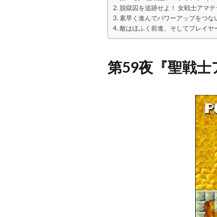
脱獄囚を追跡せよ！ 女戦士アマ
素早く進んでパワーアップをつな
敵はほふく前進、そしてプレイヤ
第59夜『聖戦士