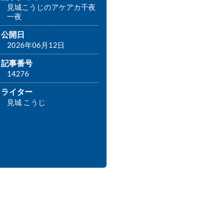
見城こうじのアケアカ千夜
一夜
公開日
2026年06月12日
記事番号
14276
ライター
見城 こうじ