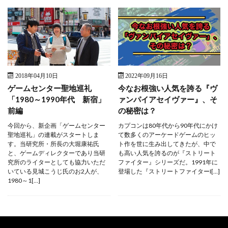
2018年04月10日
2022年09月16日
ゲームセンター聖地巡礼
今なお根強い人気を誇る『ヴ
「1980～1990年代 新宿」
ァンパイアセイヴァー』、そ
前編
の秘密は？
今回から、新企画「ゲームセンター
カプコンは80年代から90年代にかけ
聖地巡礼」の連載がスタートしま
て数多くのアーケードゲームのヒッ
す。当研究所・所長の大堀康祐氏
ト作を世に生み出してきたが、中で
と、ゲームディレクターであり当研
も高い人気を誇るのが『ストリート
究所のライターとしても協力いただ
ファイター』シリーズだ。1991年に
いている見城こうじ氏のお2人が、
登場した『ストリートファイターI[…]
1980～1[…]