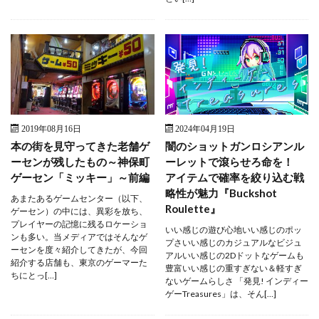
2019年08月16日
2024年04月19日
本の街を見守ってきた老舗ゲ
闇のショットガンロシアンル
ーセンが残したもの～神保町
ーレットで滾らせろ命を！
ゲーセン「ミッキー」～前編
アイテムで確率を絞り込む戦
略性が魅力『Buckshot
あまたあるゲームセンター（以下、
Roulette』
ゲーセン）の中には、異彩を放ち、
プレイヤーの記憶に残るロケーショ
いい感じの遊び心地いい感じのポッ
ンも多い。当メディアではそんなゲ
プさいい感じのカジュアルなビジュ
ーセンを度々紹介してきたが、今回
アルいい感じの2Dドットなゲームも
紹介する店舗も、東京のゲーマーた
豊富いい感じの重すぎない＆軽すぎ
ちにとっ[…]
ないゲームらしさ 「発見! インディー
ゲーTreasures」は、そん[…]