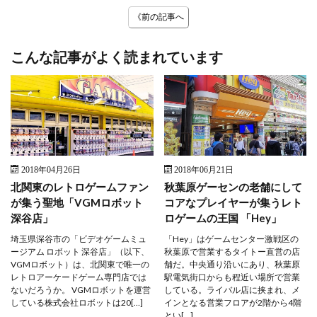
《前の記事へ
こんな記事がよく読まれています
2018年04月26日
2018年06月21日
北関東のレトロゲームファン
秋葉原ゲーセンの老舗にして
が集う聖地「VGMロボット
コアなプレイヤーが集うレト
深谷店」
ロゲームの王国 「Hey」
埼玉県深谷市の「ビデオゲームミュ
「Hey」はゲームセンター激戦区の
ージアム ロボット 深谷店」（以下、
秋葉原で営業するタイトー直営の店
VGMロボット）は、北関東で唯一の
舗だ。中央通り沿いにあり、秋葉原
レトロアーケードゲーム専門店では
駅電気街口からも程近い場所で営業
ないだろうか。 VGMロボットを運営
している。ライバル店に挟まれ、メ
している株式会社ロボットは20[…]
インとなる営業フロアが2階から4階
とい[…]