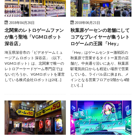
2018年04月26日
2018年06月21日
北関東のレトロゲームファン
秋葉原ゲーセンの老舗にして
が集う聖地「VGMロボット
コアなプレイヤーが集うレト
深谷店」
ロゲームの王国 「Hey」
埼玉県深谷市の「ビデオゲームミュ
「Hey」はゲームセンター激戦区の
ージアム ロボット 深谷店」（以下、
秋葉原で営業するタイトー直営の店
VGMロボット）は、北関東で唯一の
舗だ。中央通り沿いにあり、秋葉原
レトロアーケードゲーム専門店では
駅電気街口からも程近い場所で営業
ないだろうか。 VGMロボットを運営
している。ライバル店に挟まれ、メ
している株式会社ロボットは20[…]
インとなる営業フロアが2階から4階
とい[…]