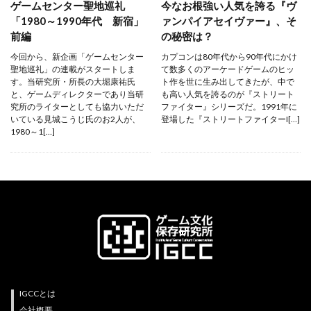
ゲームセンター聖地巡礼
今なお根強い人気を誇る『ヴ
「1980～1990年代 新宿」
ァンパイアセイヴァー』、そ
前編
の秘密は？
今回から、新企画「ゲームセンター
カプコンは80年代から90年代にかけ
聖地巡礼」の連載がスタートしま
て数多くのアーケードゲームのヒッ
す。当研究所・所長の大堀康祐氏
ト作を世に生み出してきたが、中で
と、ゲームディレクターであり当研
も高い人気を誇るのが『ストリート
究所のライターとしても協力いただ
ファイター』シリーズだ。1991年に
いている見城こうじ氏のお2人が、
登場した『ストリートファイターI[…]
1980～1[…]
IGCCとは
会社概要