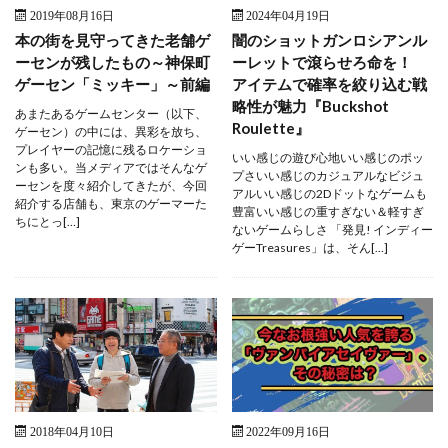
2019年08月16日
2024年04月19日
本の街を見守ってきた老舗ゲ
闇のショットガンロシアンル
ーセンが残したもの～神保町
ーレットで滾らせろ命を！
ゲーセン「ミッキー」～前編
アイテムで確率を絞り込む戦
略性が魅力『Buckshot
あまたあるゲームセンター（以下、
Roulette』
ゲーセン）の中には、異彩を放ち、
プレイヤーの記憶に残るロケーショ
いい感じの遊び心地いい感じのポッ
ンも多い。当メディアではそんなゲ
プさいい感じのカジュアルなビジュ
ーセンを度々紹介してきたが、今回
アルいい感じの2Dドットなゲームも
紹介する店舗も、東京のゲーマーた
豊富いい感じの重すぎない＆軽すぎ
ちにとっ[…]
ないゲームらしさ 「発見! インディー
ゲーTreasures」は、そん[…]
2018年04月10日
2022年09月16日