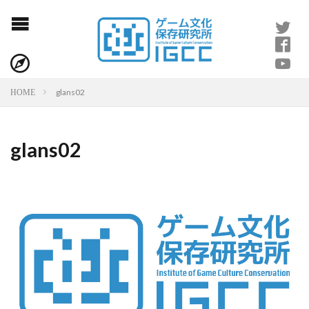
glans02
HOME
glans02