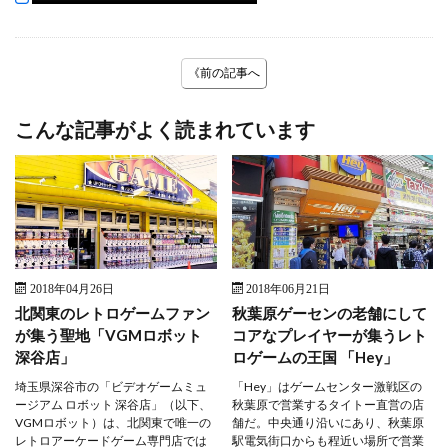
《前の記事へ
こんな記事がよく読まれています
2018年04月26日
2018年06月21日
北関東のレトロゲームファン
秋葉原ゲーセンの老舗にして
が集う聖地「VGMロボット
コアなプレイヤーが集うレト
深谷店」
ロゲームの王国 「Hey」
埼玉県深谷市の「ビデオゲームミュ
「Hey」はゲームセンター激戦区の
ージアム ロボット 深谷店」（以下、
秋葉原で営業するタイトー直営の店
VGMロボット）は、北関東で唯一の
舗だ。中央通り沿いにあり、秋葉原
レトロアーケードゲーム専門店では
駅電気街口からも程近い場所で営業