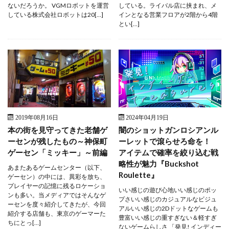
ないだろうか。 VGMロボットを運営
している。ライバル店に挟まれ、メ
している株式会社ロボットは20[…]
インとなる営業フロアが2階から4階
とい[…]
2019年08月16日
2024年04月19日
本の街を見守ってきた老舗ゲ
闇のショットガンロシアンル
ーセンが残したもの～神保町
ーレットで滾らせろ命を！
ゲーセン「ミッキー」～前編
アイテムで確率を絞り込む戦
略性が魅力『Buckshot
あまたあるゲームセンター（以下、
Roulette』
ゲーセン）の中には、異彩を放ち、
プレイヤーの記憶に残るロケーショ
いい感じの遊び心地いい感じのポッ
ンも多い。当メディアではそんなゲ
プさいい感じのカジュアルなビジュ
ーセンを度々紹介してきたが、今回
アルいい感じの2Dドットなゲームも
紹介する店舗も、東京のゲーマーた
豊富いい感じの重すぎない＆軽すぎ
ちにとっ[…]
ないゲームらしさ 「発見! インディー