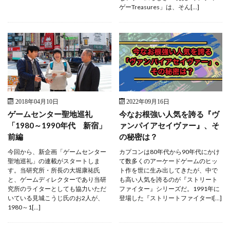
ゲーTreasures」は、そん[…]
2018年04月10日
2022年09月16日
ゲームセンター聖地巡礼
今なお根強い人気を誇る『ヴ
「1980～1990年代 新宿」
ァンパイアセイヴァー』、そ
前編
の秘密は？
今回から、新企画「ゲームセンター
カプコンは80年代から90年代にかけ
聖地巡礼」の連載がスタートしま
て数多くのアーケードゲームのヒッ
す。当研究所・所長の大堀康祐氏
ト作を世に生み出してきたが、中で
と、ゲームディレクターであり当研
も高い人気を誇るのが『ストリート
究所のライターとしても協力いただ
ファイター』シリーズだ。1991年に
いている見城こうじ氏のお2人が、
登場した『ストリートファイターI[…]
1980～1[…]