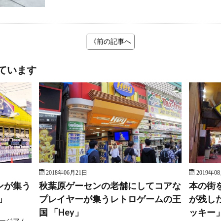
《前の記事へ
ています
2018年06月21日
2019年0
ンが集う
秋葉原ゲーセンの老舗にしてコアな
本の街
」
プレイヤーが集うレトロゲームの王
が残し
国 「Hey」
ッキー
ージアム