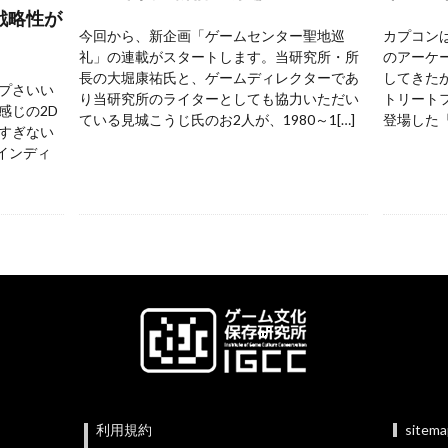
戦略性が
今回から、新企画「ゲームセンター聖地巡
カプコンは
礼」の連載がスタートします。当研究所・所
のアーケ
長の大堀康祐氏と、ゲームディレクターであ
してきた
プさいい
り当研究所のライターとしても協力いただい
トリートフ
感じの2D
ている見城こうじ氏のお2人が、1980～1[…]
登場した『
すぎない
 インディ
利用規約
sitem