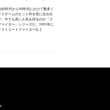
80年代から90年代にかけて数多く
ードゲームのヒット作を世に生み出
が、中でも高い人気を誇るのが『ス
ァイター』シリーズだ。1991年に
ストリートファイターI[…]
ap