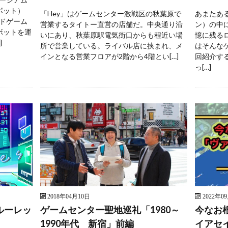
ボット）
「Hey」はゲームセンター激戦区の秋葉原で
あまたあ
ドゲーム
営業するタイトー直営の店舗だ。中央通り沿
ン）の中
ボットを運
いにあり、秋葉原駅電気街口からも程近い場
憶に残る
]
所で営業している。ライバル店に挟まれ、メ
はそんな
インとなる営業フロアが2階から4階とい[…]
回紹介す
っ[…]
2018年04月10日
2022年0
ルーレッ
ゲームセンター聖地巡礼「1980～
今なお
1990年代 新宿」前編
イアセ