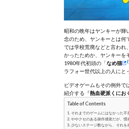
昭和の晩年はヤンキーが輝
念のため、ヤンキーとは何
では学校荒廃などと言われ
かったためか、ヤンキーを
(
1980年代初頭の「
なめ猫
ラフォー世代以上の人にと
ビデオゲームもその例外で
紹介する『
熱血硬派くにお
Table of Contents
それまでのゲームにはなかった不
ややクセのある操作感覚だが、慣
少ないステージ数ながら、それを