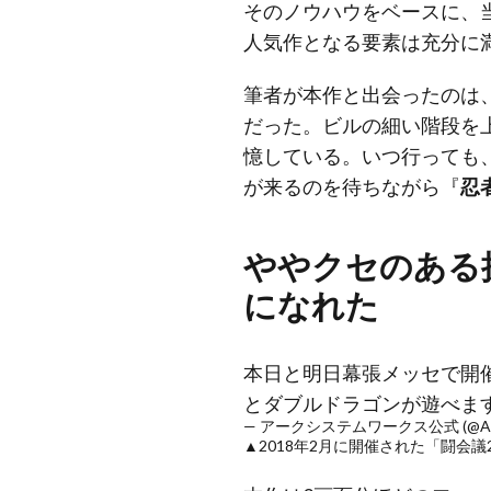
そのノウハウをベースに、
人気作となる要素は充分に
筆者が本作と出会ったのは、
だった。ビルの細い階段を
憶している。いつ行っても
が来るのを待ちながら『
忍
ややクセのある
になれた
本日と明日幕張メッセで開催
とダブルドラゴンが遊べま
— アークシステムワークス公式 (@ARC
▲2018年2月に開催された「闘会