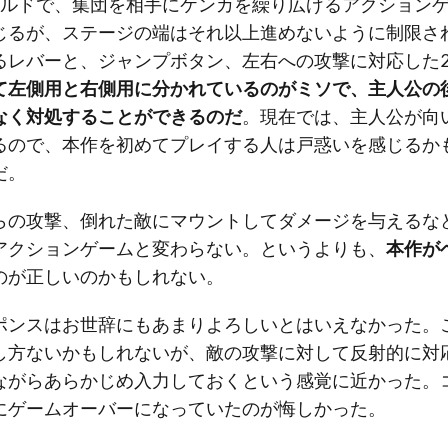
ールドで、集団を相手にケンカを繰り広げるアクション
じるが、ステージの端はそれ以上進めないように制限さ
るレバーと、ジャンプボタン、左右への攻撃に対応した
て左側用と右側用に分かれているのがミソで、主人公の
なく対処することができるのだ
。現在では、主人公が向
るので、本作を初めてプレイする人は戸惑いを感じるか
だ。
らの攻撃、倒れた敵にマウントしてダメージを与えるな
アクションゲームと変わらない。というよりも、
本作が
のが正しいのかもしれない。
ポンスはお世辞にもあまりよろしいとはいえなかった。
し方ないかもしれないが、敵の攻撃に対して反射的に対
ながらあらかじめ入力しておくという感覚に近かった。
にゲームオーバーになっていたのが悔しかった。