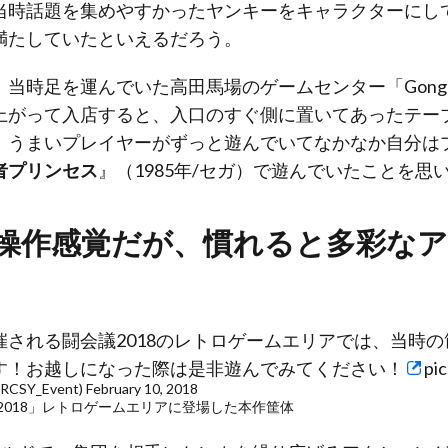
当時話題を集めやすかったヤンキーをキャラクターにし
満たしていたといえるだろう。
当時足を運んでいた高田馬場のゲームセンター「Gongo
上がって入店すると、入口のすぐ側に置いてあったテー
、うまいプレイヤーがずっと遊んでいてなかなか自分は
者プリンセス
』（1985年/セガ）で遊んでいたことを思
操作感覚だが、慣れると多彩な
される闘会議2018のレトロゲームエリアでは、当時
す！お越しになった際は是非遊んでみてください！
pi
SY_Event)
February 10, 2018
議2018」レトロゲームエリアに登場した本作筐体