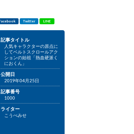
Facebook
Twitter
LINE
記事タイトル
人気キャラクターの原点に
してベルトスクロールアク
ションの始祖「熱血硬派く
におくん」
公開日
2019年04月25日
記事番号
1000
ライター
こうべみせ