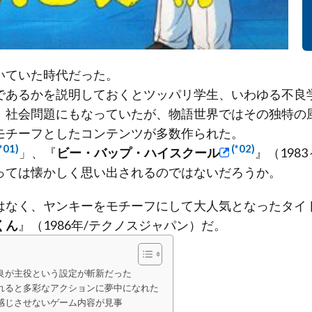
いていた時代だった。
であるかを説明しておくとツッパリ学生、いわゆる不良
、社会問題にもなっていたが、物語世界ではその独特の
モチーフとしたコンテンツが多数作られた。
*01)
(*02)
」、『
ビー・バップ・ハイスクール
』（198
っては懐かしく思い出されるのではないだろうか。
はなく、ヤンキーをモチーフにして大人気となったタイ
くん
』（1986年/テクノスジャパン）だ。
良が主役という設定が斬新だった
れると多彩なアクションに夢中になれた
感じさせないゲーム内容が見事