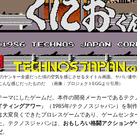
年代のヤンキー全盛だった頃の空気を感じさせるタイトル画面。ヤバい連
こんな感じだったものだ （画像：
プロジェクトEGG
より引用）
テーマにしたゲームだ。本作の開発メーカーであるテク
イティングアワー
』（1985年/テクノスジャパン）を
は大変良くできたプロレスゲームであり、ゲームセンタ
た。テクノスジャパンは、
おもしろい格闘アクションゲ
だ
。