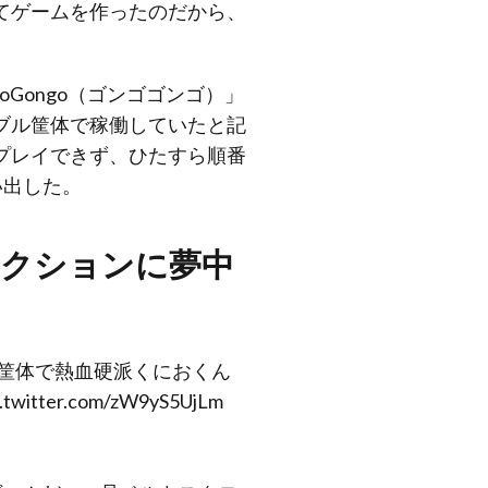
てゲームを作ったのだから、
Gongo（ゴンゴゴンゴ）」
ブル筐体で稼働していたと記
プレイできず、ひたすら順番
い出した。
アクションに夢中
の筐体で熱血硬派くにおくん
c.twitter.com/zW9yS5UjLm