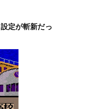
う設定が斬新だっ