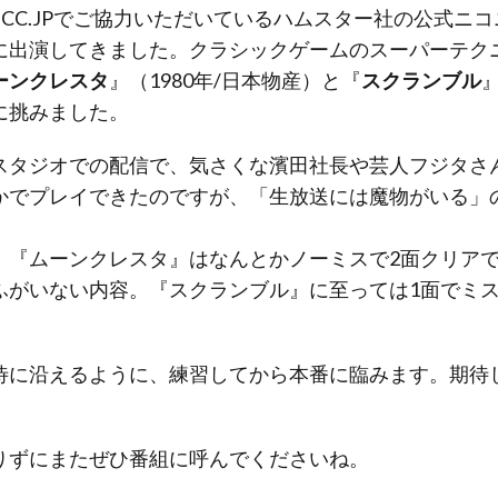
GCC.JP
でご協力いただいているハムスター社の公式ニコ
に出演してきました。クラシックゲームのスーパーテク
ーンクレスタ
』（1980年/日本物産）と『
スクランブル
に挑みました。
スタジオでの配信で、気さくな濱田社長や芸人フジタさ
かでプレイできたのですが、「生放送には魔物がいる」
、『ムーンクレスタ』はなんとかノーミスで2面クリア
ふがいない内容。『スクランブル』に至っては1面でミ
待に沿えるように、練習してから本番に臨みます。期待
りずにまたぜひ番組に呼んでくださいね。