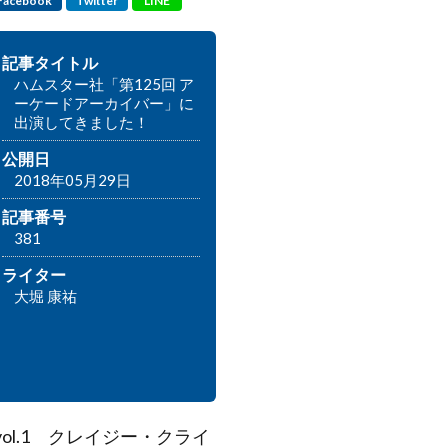
Facebook
Twitter
LINE
記事タイトル
ハムスター社「第125回 ア
ーケードアーカイバー」に
出演してきました！
公開日
2018年05月29日
記事番号
381
ライター
大堀 康祐
ol.1 クレイジー・クライ