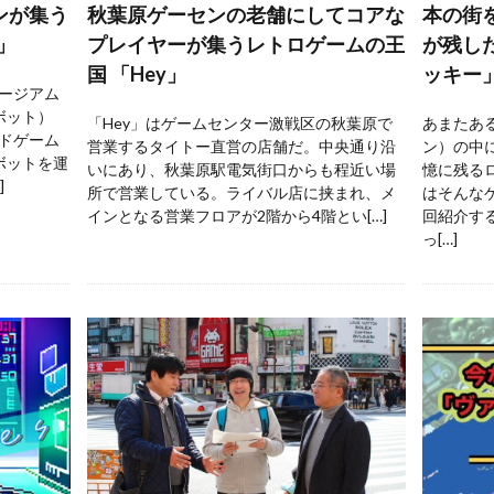
ンが集う
秋葉原ゲーセンの老舗にしてコアな
本の街
」
プレイヤーが集うレトロゲームの王
が残し
国 「Hey」
ッキー
ージアム
ボット）
「Hey」はゲームセンター激戦区の秋葉原で
あまたあ
ドゲーム
営業するタイトー直営の店舗だ。中央通り沿
ン）の中
ボットを運
いにあり、秋葉原駅電気街口からも程近い場
憶に残る
]
所で営業している。ライバル店に挟まれ、メ
はそんな
インとなる営業フロアが2階から4階とい[…]
回紹介す
っ[…]