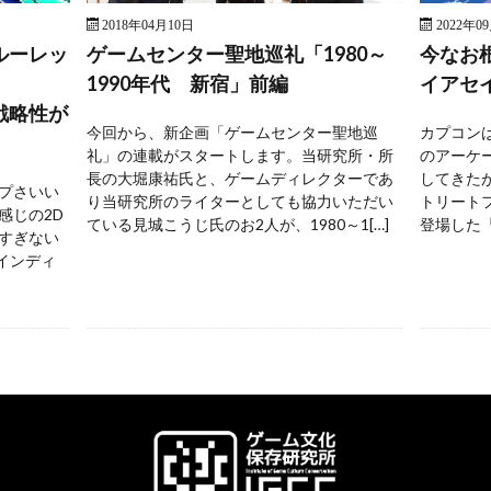
2018年04月10日
2022年0
ルーレッ
ゲームセンター聖地巡礼「1980～
今なお
1990年代 新宿」前編
イアセ
戦略性が
今回から、新企画「ゲームセンター聖地巡
カプコンは
礼」の連載がスタートします。当研究所・所
のアーケ
長の大堀康祐氏と、ゲームディレクターであ
してきた
プさいい
り当研究所のライターとしても協力いただい
トリートフ
感じの2D
ている見城こうじ氏のお2人が、1980～1[…]
登場した『
すぎない
 インディ