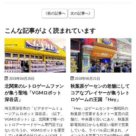
《前の記事へ
次の記事へ》
こんな記事がよく読まれています
2018年04月26日
2018年06月21日
北関東のレトロゲームファン
秋葉原ゲーセンの老舗にして
が集う聖地「VGMロボット
コアなプレイヤーが集うレト
深谷店」
ロゲームの王国 「Hey」
埼玉県深谷市の「ビデオゲームミュ
「Hey」はゲームセンター激戦区の
ージアム ロボット 深谷店」（以下、
秋葉原で営業するタイトー直営の店
VGMロボット）は、北関東で唯一の
舗だ。中央通り沿いにあり、秋葉原
レトロアーケードゲーム専門店では
駅電気街口からも程近い場所で営業
ないだろうか。 VGMロボットを運営
している。ライバル店に挟まれ、メ
している株式会社ロボットは20[…]
インとなる営業フロアが2階から4階