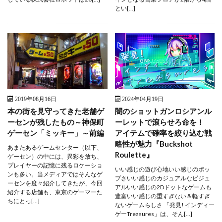
とい[…]
2019年08月16日
2024年04月19日
本の街を見守ってきた老舗ゲ
闇のショットガンロシアンル
ーセンが残したもの～神保町
ーレットで滾らせろ命を！
ゲーセン「ミッキー」～前編
アイテムで確率を絞り込む戦
略性が魅力『Buckshot
あまたあるゲームセンター（以下、
Roulette』
ゲーセン）の中には、異彩を放ち、
プレイヤーの記憶に残るロケーショ
いい感じの遊び心地いい感じのポッ
ンも多い。当メディアではそんなゲ
プさいい感じのカジュアルなビジュ
ーセンを度々紹介してきたが、今回
アルいい感じの2Dドットなゲームも
紹介する店舗も、東京のゲーマーた
豊富いい感じの重すぎない＆軽すぎ
ちにとっ[…]
ないゲームらしさ 「発見! インディー
ゲーTreasures」は、そん[…]