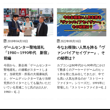
2018年04月10日
2022年09月16日
ゲームセンター聖地巡礼
今なお根強い人気を誇る『ヴ
「1980～1990年代 新宿」
ァンパイアセイヴァー』、そ
前編
の秘密は？
今回から、新企画「ゲームセンター
カプコンは80年代から90年代にかけ
聖地巡礼」の連載がスタートしま
て数多くのアーケードゲームのヒッ
す。当研究所・所長の大堀康祐氏
ト作を世に生み出してきたが、中で
と、ゲームディレクターであり当研
も高い人気を誇るのが『ストリート
究所のライターとしても協力いただ
ファイター』シリーズだ。1991年に
いている見城こうじ氏のお2人が、
登場した『ストリートファイターI[…]
1980～1[…]