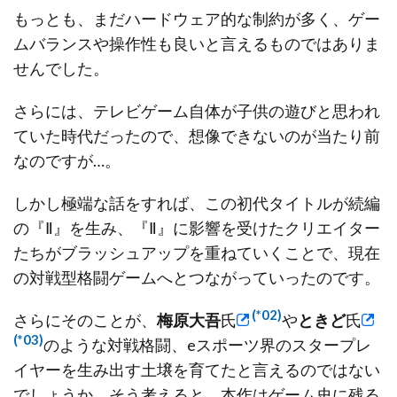
もっとも、まだハードウェア的な制約が多く、ゲー
ムバランスや操作性も良いと言えるものではありま
せんでした。
さらには、テレビゲーム自体が子供の遊びと思われ
ていた時代だったので、想像できないのが当たり前
なのですが…。
しかし極端な話をすれば、この初代タイトルが続編
の『Ⅱ』を生み、『Ⅱ』に影響を受けたクリエイター
たちがブラッシュアップを重ねていくことで、現在
の対戦型格闘ゲームへとつながっていったのです。
(*02)
さらにそのことが、
梅原大吾
氏
や
ときど
氏
(*03)
のような対戦格闘、eスポーツ界のスタープレ
イヤーを生み出す土壌を育てたと言えるのではない
でしょうか。そう考えると、本作はゲーム史に残る