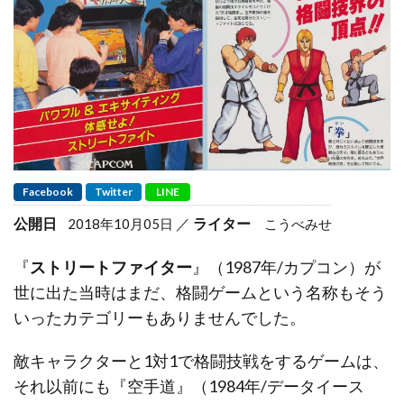
Facebook
Twitter
LINE
公開日
ライター
2018年10月05日
こうべみせ
『
ストリートファイター
』（1987年/カプコン）が
世に出た当時はまだ、格闘ゲームという名称もそう
いったカテゴリーもありませんでした。
敵キャラクターと1対1で格闘技戦をするゲームは、
それ以前にも『空手道』（1984年/データイース