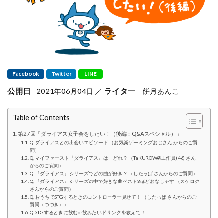
Facebook
Twitter
LINE
公開日
ライター
2021年06月04日
餅月あんこ
Table of Contents
第27回「ダライアス女子会をしたい！（後編：Q&Aスペシャル）」
Q. ダライアスとの出会いエピソード （お気楽ゲーミングおじさん からのご質
問）
Q. マイファースト『ダライアス』は、どれ？ （TaKUROW@工作員(46) さん
からのご質問）
Q. 『ダライアス』シリーズでどの曲が好き？ （したっぱ さんからのご質問）
Q. 『ダライアス』シリーズの中で好きな曲ベスト3ほどおなしゃす （スケロク
さんからのご質問）
Q. おうちでSTGするときのコントローラー見せて！ （したっぱ さんからのご
質問（つづき））
Q. STGするときに飲むor飲みたいドリンクを教えて！