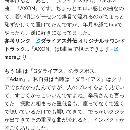
曲、『AXON』です。ちょっとエロい感じの曲なの
で、若い頃はゲーセンで爆音で流れるのがちょっと
恥ずかしくて避けてたんですが、年月を経てheyで
やったら、逆に好きになってました。
参考リンク
：
ダライアス外伝 オリジナルサウンド
トラック
…『AXON』は8曲目で視聴できます –
mora
より
もう1曲は『Gダライアス』のラスボス、
『Adam』。私自身は当時は『ダライアス』はクリ
アできなかったんですが、人のプレイをよく見てい
て、すごくかっこいいんですよね。辛島さんも言っ
てた、振動と相まった重低音も、座ってなくて近く
で聴いているだけでも響いてきて、でっかいクジラ
が出てきてその重厚な曲が流れると、インパクトが
すごくありました。