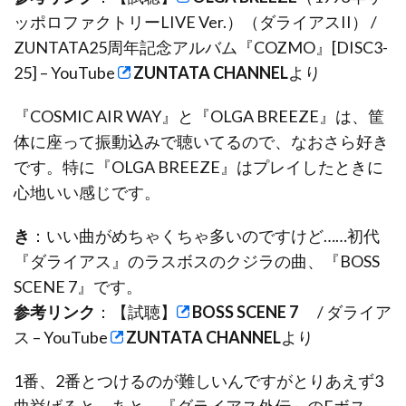
ッポロファクトリーLIVE Ver.）（ダライアスII） /
ZUNTATA25周年記念アルバム『COZMO』[DISC3-
25] – YouTube
ZUNTATA CHANNEL
より
『COSMIC AIR WAY』と『OLGA BREEZE』は、筐
体に座って振動込みで聴いてるので、なおさら好き
です。特に『OLGA BREEZE』はプレイしたときに
心地いい感じです。
き
：いい曲がめちゃくちゃ多いのですけど……初代
『ダライアス』のラスボスのクジラの曲、『BOSS
SCENE 7』です。
参考リンク
：【試聴】
BOSS SCENE 7
/ ダライア
ス – YouTube
ZUNTATA CHANNEL
より
1番、2番とつけるのが難しいんですがとりあえず3
曲挙げると、あと、『ダライアス外伝』のFボス