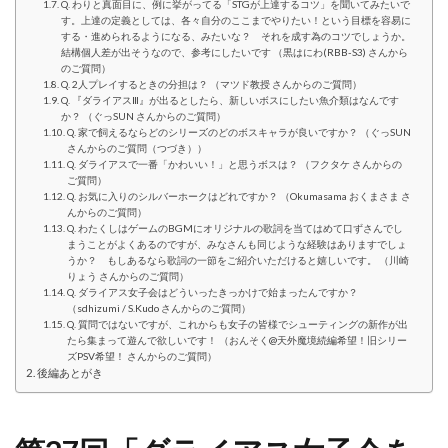
Q. わりと真面目に、例に挙がってる「STGが上達するコツ」を聞いてみたいで
す。上達の定義としては、各々自分のここまでやりたい！という目標を容易に
する・進められるようになる、みたいな？ それを成す為のコツでしょうか。
結構個人差が出そうなので、参考にしたいです （黒はにわ(RBB-S3) さんから
のご質問）
Q. 2人プレイするときの分担は？ （マツド教授 さんからのご質問）
Q. 『ダライアスⅢ』が出るとしたら、新しいボスにしたい魚介類はなんです
か？ （ぐっSUN さんからのご質問）
Q. 家で飼えるならどのシリーズのどのボスキャラが良いですか？ （ぐっSUN
さんからのご質問（つづき））
Q. ダライアスで一番「かわいい！」と思うボスは？ （フクタケ さんからの
ご質問）
Q. お気に入りのシルバーホークはどれですか？ （Okumasama おくまさま さ
んからのご質問）
Q. わたくしはゲームのBGMにオリジナルの歌詞を当てはめて口ずさんでし
まうことがよくあるのですが、みなさんも同じような経験はありますでしょ
うか？ もしあるなら歌詞の一節をご紹介いただけると嬉しいです。 （川崎
りょう さんからのご質問）
Q. ダライアス女子会はどういったきっかけで始まったんですか？
（sdhizumi / S.Kudo さんからのご質問）
Q. 質問ではないですが、これからも女子の皆様でシューティングの新作が出
たら集まって遊んで欲しいです！ （おんそく@天外魔境続編希望！旧シリー
ズPSV希望！ さんからのご質問）
後編あとがき