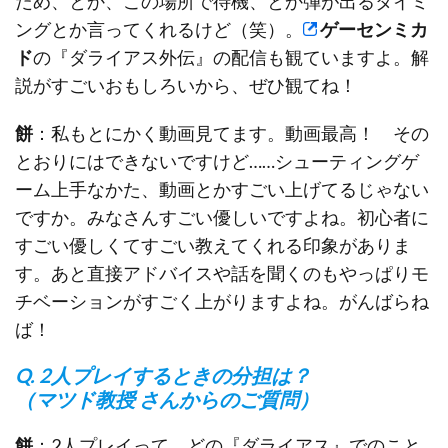
だめ、とか、この場所で待機、とか弾が出るタイミ
ングとか言ってくれるけど（笑）。
ゲーセンミカ
ド
の『ダライアス外伝』の配信も観ていますよ。解
説がすごいおもしろいから、ぜひ観てね！
餅
：私もとにかく動画見てます。動画最高！ その
とおりにはできないですけど……シューティングゲ
ーム上手なかた、動画とかすごい上げてるじゃない
ですか。みなさんすごい優しいですよね。初心者に
すごい優しくてすごい教えてくれる印象がありま
す。あと直接アドバイスや話を聞くのもやっぱりモ
チベーションがすごく上がりますよね。がんばらね
ば！
Q. 2人プレイするときの分担は？
（マツド教授 さんからのご質問）
餅
：2人プレイって、どの『ダライアス』でのこと