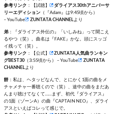
参考リンク
：【試聴】
ダライアス30thアニバーサ
リーエディション
（『Adam』は9:45頃から）
– YouTube
ZUNTATA CHANNEL
より
弟
：『ダライアス外伝の』「いしみね」って聞こえ
るやつ（笑）。曲名は『FAKE』かな。頭にスッゴ
イ残って（笑）。
参考リンク
：【公式】
ZUNTATA人気曲ランキン
グBEST30
（3:55頃から） – YouTube
ZUNTATA
CHANNEL
より
餅
：私は、ヘタッピなんで、とにかく1面の曲をメ
チャメチャ一番聴くので（笑）、途中の曲をまだあ
んまり聴けてなくて……まず、初代『ダライアス』
の1面（ゾーンA）の曲『CAPTAIN NEO』、ダライ
アスといえばコレって感じで。