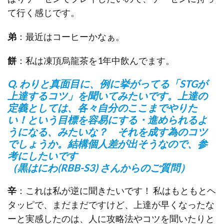
て行く感じです。
弟
：最近はコーヒーかなぁ。
餅
：私は凍頂烏龍茶を1年中飲んでます。
Q. わりと真面目に、例に挙がってる「STGが
上達するコツ」を聞いてみたいです。上達の
定義としては、各々自分のここまでやりた
い！という目標を容易にする・進められるよ
うになる、みたいな？ それを成す為のコツ
でしょうか。結構個人差が出そうなので、参
考にしたいです
（黒はにわ(RBB-S3) さんからのご質問）
辛
：これは私が逆に聞きたいです！ 私はもともとヘ
タッピで、まだまだですけど、上達が早くなったな
ーと実感したのは、人に攻略法やコツを聞いたりと