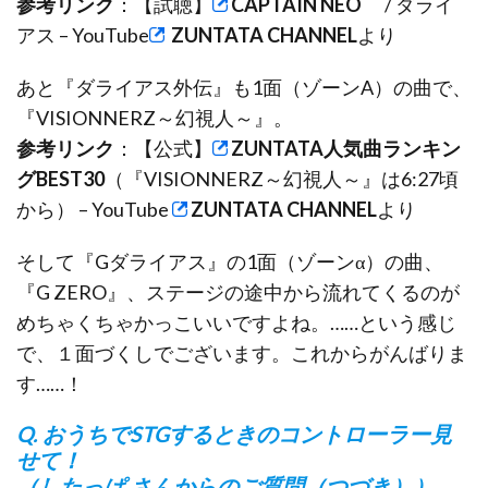
参考リンク
：【試聴】
CAPTAIN NEO
/ ダライ
アス – YouTube
ZUNTATA CHANNEL
より
あと『ダライアス外伝』も1面（ゾーンA）の曲で、
『VISIONNERZ～幻視人～』。
参考リンク
：【公式】
ZUNTATA人気曲ランキン
グBEST30
（『VISIONNERZ～幻視人～』は6:27頃
から） – YouTube
ZUNTATA CHANNEL
より
そして『Gダライアス』の1面（ゾーンα）の曲、
『G ZERO』、ステージの途中から流れてくるのが
めちゃくちゃかっこいいですよね。……という感じ
で、１面づくしでございます。これからがんばりま
す……！
Q. おうちでSTGするときのコントローラー見
せて！
（したっぱ さんからのご質問（つづき））