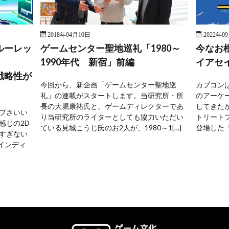
2018年04月10日
2022年0
ルーレッ
ゲームセンター聖地巡礼「1980～
今なお
1990年代 新宿」前編
イアセ
戦略性が
今回から、新企画「ゲームセンター聖地巡
カプコンは
礼」の連載がスタートします。当研究所・所
のアーケ
長の大堀康祐氏と、ゲームディレクターであ
してきた
プさいい
り当研究所のライターとしても協力いただい
トリートフ
感じの2D
ている見城こうじ氏のお2人が、1980～1[…]
登場した『
すぎない
 インディ