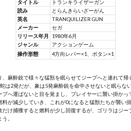
タイトル
トランキライザーガン
読み
とらんきらいざーがん
英名
TRANQUILIZER GUN
メーカー
セガ
リリース年月
1980年6月
ジャンル
アクションゲーム
操作形態
4方向レバー×1、ボタン×1
り、麻酔銃で様々な猛獣を眠らせてジープへと連れて帰
。蛇は2発だが、象は5発麻酔銃を命中させないと眠らな
ープへ運ばないと目を覚まし、プレイヤーに襲い掛かっ
燃料が減少していき、これが0になると猛獣たちが襲い掛
数だけ捕獲すると燃料が少し回復するが、ゴリラはジー
まう。