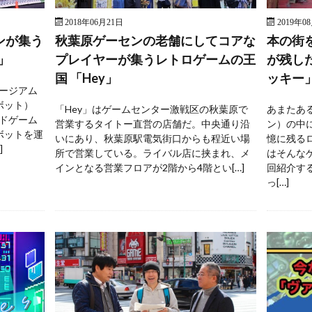
2018年06月21日
2019年0
ンが集う
秋葉原ゲーセンの老舗にしてコアな
本の街
」
プレイヤーが集うレトロゲームの王
が残し
国 「Hey」
ッキー
ージアム
ボット）
「Hey」はゲームセンター激戦区の秋葉原で
あまたあ
ドゲーム
営業するタイトー直営の店舗だ。中央通り沿
ン）の中
ボットを運
いにあり、秋葉原駅電気街口からも程近い場
憶に残る
]
所で営業している。ライバル店に挟まれ、メ
はそんな
インとなる営業フロアが2階から4階とい[…]
回紹介す
っ[…]