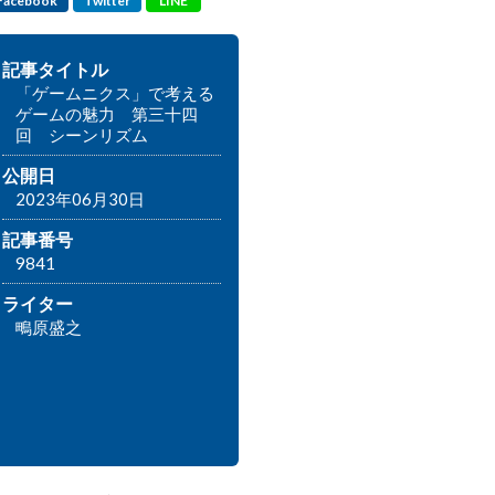
Facebook
Twitter
LINE
記事タイトル
「ゲームニクス」で考える
ゲームの魅力 第三十四
回 シーンリズム
公開日
2023年06月30日
記事番号
9841
ライター
鴫原盛之