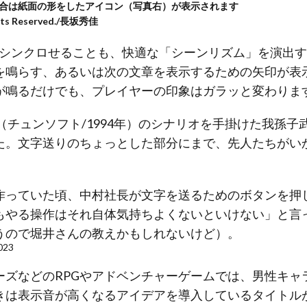
合は紙面の形をしたアイコン（写真右）が表示されます
Rights Reserved./長坂秀佳
をシンクロせることも、快適な「シーンリズム」を演出
を鳴らす、あるいは次の文章を表示するための矢印が表
が鳴るだけでも、プレイヤーの印象はガラッと変わりま
チュンソフト/1994年）のシナリオを手掛けた我孫子武丸
た。文字送りのちょっとした部分にまで、先人たちがい
作っていた頃、中村社長が文字を送るためのボタンを押
もやる操作はそれ自体気持ちよくないといけない」と言
うので堀井さんの教えかもしれないけど）。
023
ーズなどのRPGやアドベンチャーゲームでは、男性キャ
きは表示音が高くなるアイデアを導入しているタイトル