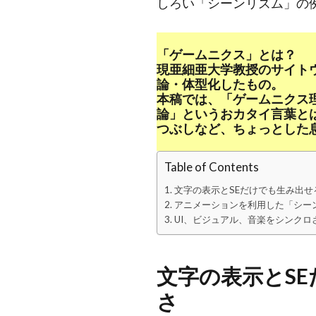
しろい「シーンリズム」の
「ゲームニクス」とは？
現亜細亜大学教授のサイト
論・体型化したもの。
本稿では、「ゲームニクス
論」というおカタイ言葉と
つぶしなど、ちょっとした
Table of Contents
文字の表示とSEだけでも生み出
アニメーションを利用した「シー
UI、ビジュアル、音楽をシンクロ
文字の表示とS
さ