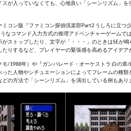
イスが入っていなくても、心地良い「シーンリズム」を
ミコン版『ファミコン探偵倶楽部Part2 うしろに立つ少
のようなコマンド入力方式の推理アドベンチャーゲームで
示がストップしたり、文字が「・・・」のときはSEが鳴
したりするなど、プレイヤーの緊張感を高めるアイデア
/1988年）や『ガンパレード・オーケストラ 白の章/緑の
べった人物やシチュエーションによってフレームの種類
などの方法で「シーンリズム」を演出している例もあり