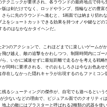
のテクニックが要求され、各ラウンドの最終地点で待ち
ン版は剣だけでなく、ロッドやランプ、指輪などの豊富
。さらに先のラウンドへ進むと、1画面では納まり切れ
プ上をショートカットできる効果を持つオノや鍵などの
覇するのはなかなかタイヘンだ。
た2つのアクションで、これほどまでに楽しいゲームが
を飛び越え、敵の追撃をかわしつつ、制限時間内にゴー
がら、いかに減速せずに最短距離で走るかを考える戦略
クが同時に要求される、そのおもしろさは今なお色あせ
は存在しなかった隠れキャラが出現するのもファミコン
に残るシューティングの傑作が、自宅でも遊べるという
数が少ないなどの理由で、ビジュアル面でのクオリティ
、地上の敵にはブラスターと呼ばれる2種類の武器を使