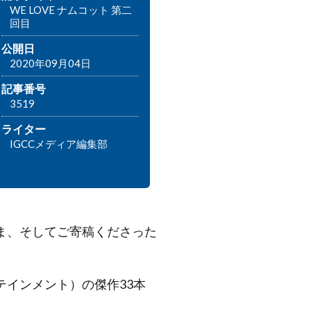
WE LOVE ナムコット 第二
回目
公開日
2020年09月04日
記事番号
3519
ライター
IGCCメディア編集部
ま、そしてご寄稿くださった
インメント）の傑作33本