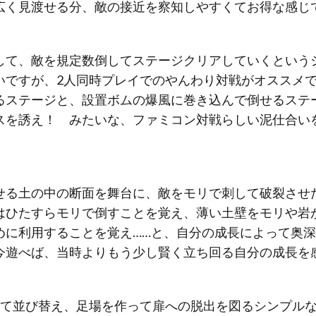
広く見渡せる分、敵の接近を察知しやすくてお得な感じ
して、敵を規定数倒してステージクリアしていくという
いですが、2人同時プレイでのやんわり対戦がオススメ
るステージと、設置ボムの爆風に巻き込んで倒せるステ
スを誘え！ みたいな、ファミコン対戦らしい泥仕合い
せる土の中の断面を舞台に、敵をモリで刺して破裂させ
はひたすらモリで倒すことを覚え、薄い土壁をモリや岩
めに利用することを覚え……と、自分の成長によって奥
今遊べば、当時よりもう少し賢く立ち回る自分の成長を
げて並び替え、足場を作って扉への脱出を図るシンプル