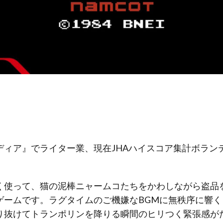
ディア』でライター業、現在JHAハイスコア集計ボラン
く使って、猫の泥棒ニャームコたちをかわしながら盗品
ゲームです。ラグタイムのご機嫌なBGMに無秩序に響
り抜けてトランポリンを降りる瞬間のヒリつく緊張感が