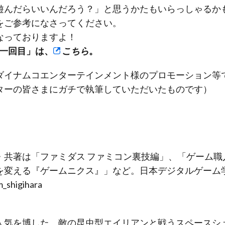
遊んだらいいんだろう？」と思うかたもいらっしゃるか
をご参考になさってください。
なっておりますよ！
 第一回目」は、
こちら
。
ダイナムコエンターテインメント様のプロモーション等で
ターの皆さまにガチで執筆していただいたものです）
・共著は「ファミダス ファミコン裏技編」、「ゲーム職
を変える『ゲームニクス』」など。日本デジタルゲーム学
_shigihara
人気を博した、敵の昆虫型エイリアンと戦うスペースシ