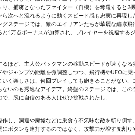
まり、捕虜となったファイター（自機）を奪還すると2
から次へと流れるように動くスピード感も忠実に再現し
ングステージでは、敵のエイリアンたちが華麗な編隊飛
ると1万点ボーナスが加算され、プレイヤーを祝福する
するほど、主人公パックマンの移動スピードが速くなる
ドやジャンプの距離を微調整しつつ、飛行機やUFOに乗
ていく楽しさは、何回プレイしても飽きることがない。
らないのも秀逸なアイデア。終盤のステージでは、この
ので、腕に自信のある人はぜひ挑戦されたし。
操作し、洞窟や廃墟などに巣食う不気味な敵を斬り倒す
雲にボタンを連打するのではなく、攻撃力が増す兜割り