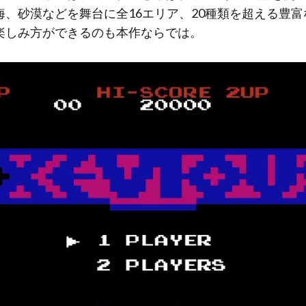
、砂漠などを舞台に全16エリア、20種類を超える豊
楽しみ方ができるのも本作ならでは。