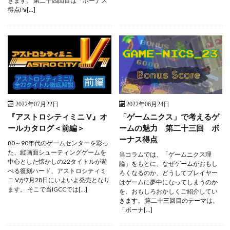
きます。 第二十四回目は「ボーナス
得点Pa[…]
2022年07月22日
2022年06月24日
『アストロシティミニ V』オ
「ゲームニクス」で考えるゲ
ールカタログ＜前編＞
ームの魅力 第二十三回 ボ
ーナス得点
80～90年代のゲームセンターを彩っ
た、縦画面シューティングゲームを
当コラムでは、「ゲームニクス理
中心とした懐かしの22タイトルが遊
論」をもとに、なぜゲームがおもし
べる復刻ハード、アストロシティミ
ろくなるのか、どうしてプレイヤー
ニ Vが7月28日にいよいよ発売となり
はゲームに夢中になってしまうのか
ます。 そこで当IGCCでは[…]
を、おもしろおかしくご紹介してい
きます。 第二十三回目のテーマは、
「ボーナ[…]