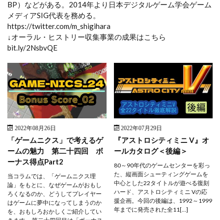
BP）などがある。2014年より日本デジタルゲーム学会ゲーム
メディアSIG代表を務める。
https://twitter.com/m_shigihara
↓オーラル・ヒストリー収集事業の成果はこちら
bit.ly/2NsbvQE
2022年08月26日
2022年07月29日
「ゲームニクス」で考えるゲ
『アストロシティミニ V』オ
ームの魅力 第二十四回 ボ
ールカタログ＜後編＞
ーナス得点Part2
80～90年代のゲームセンターを彩っ
た、縦画面シューティングゲームを
当コラムでは、「ゲームニクス理
中心とした22タイトルが遊べる復刻
論」をもとに、なぜゲームがおもし
ハード、アストロシティミニ Vの応
ろくなるのか、どうしてプレイヤー
援企画。今回の後編は、1992～1999
はゲームに夢中になってしまうのか
年までに発売された全11[…]
を、おもしろおかしくご紹介してい