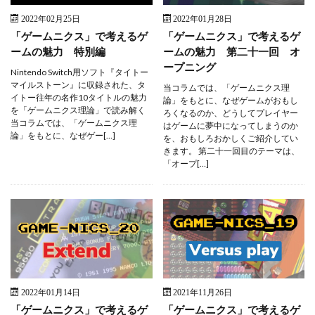
2022年02月25日
2022年01月28日
「ゲームニクス」で考えるゲ
「ゲームニクス」で考えるゲ
ームの魅力 特別編
ームの魅力 第二十一回 オ
ープニング
Nintendo Switch用ソフト『タイトー
マイルストーン』に収録された、タ
当コラムでは、「ゲームニクス理
イトー往年の名作10タイトルの魅力
論」をもとに、なぜゲームがおもし
を「ゲームニクス理論」で読み解く
ろくなるのか、どうしてプレイヤー
当コラムでは、「ゲームニクス理
はゲームに夢中になってしまうのか
論」をもとに、なぜゲー[…]
を、おもしろおかしくご紹介してい
きます。 第二十一回目のテーマは、
「オープ[…]
2022年01月14日
2021年11月26日
「ゲームニクス」で考えるゲ
「ゲームニクス」で考えるゲ