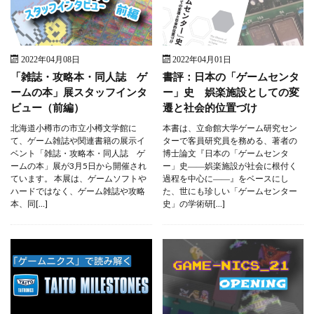
2022年04月08日
2022年04月01日
「雑誌・攻略本・同人誌 ゲ
書評：日本の「ゲームセンタ
ームの本」展スタッフインタ
ー」史 娯楽施設としての変
ビュー（前編）
遷と社会的位置づけ
北海道小樽市の市立小樽文学館に
本書は、立命館大学ゲーム研究セン
て、ゲーム雑誌や関連書籍の展示イ
ターで客員研究員を務める、著者の
ベント「雑誌・攻略本・同人誌 ゲ
博士論文『日本の「ゲームセンタ
ームの本」展が3月5日から開催され
ー」史――娯楽施設が社会に根付く
ています。 本展は、ゲームソフトや
過程を中心に――』をベースにし
ハードではなく、ゲーム雑誌や攻略
た、世にも珍しい「ゲームセンター
本、同[…]
史」の学術研[…]