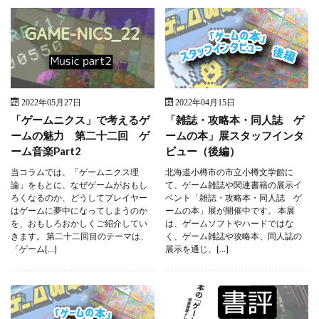
2022年05月27日
2022年04月15日
「ゲームニクス」で考えるゲ
「雑誌・攻略本・同人誌 ゲ
ームの魅力 第二十二回 ゲ
ームの本」展スタッフインタ
ーム音楽Part2
ビュー（後編）
当コラムでは、「ゲームニクス理
北海道小樽市の市立小樽文学館に
論」をもとに、なぜゲームがおもし
て、ゲーム雑誌や関連書籍の展示イ
ろくなるのか、どうしてプレイヤー
ベント「雑誌・攻略本・同人誌 ゲ
はゲームに夢中になってしまうのか
ームの本」展が開催中です。 本展
を、おもしろおかしくご紹介してい
は、ゲームソフトやハードではな
きます。 第二十二回目のテーマは、
く、ゲーム雑誌や攻略本、同人誌の
「ゲーム[…]
展示を通じ、[…]