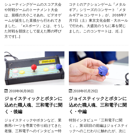
シューティングゲームのスコア大会
コナミのアクションゲーム『メタル
や対戦ゲームのトーナメント大会
ギア』シリーズのコンサート「メタ
は、規模の大小こそあれ、ビデオゲ
ルギア in コンサート」が、2018年7
ームが誕生した直後から行われてき
月7日（土）東京文化会館・大ホール
ました。 「eスポーツ」とは、そうし
で行われ、大盛況のうちに幕を閉じ
た対戦を競技として捉えた際の呼び
ました。このコンサートは、2[…]
方です[…]
2018年06月08日
2018年05月29日
ジョイスティックとボタンに
ジョイスティックとボタンに
込めた職人魂、三和電子に聞
込めた職人魂、三和電子に聞
く・後編
く・中編
ジョイスティックやボタンなど、業
特別インタビュー「三和電子に聞
務用パーツを専業で作り続けてきた
く」。第1回目の前編はジョイスティ
老舗、三和電子へのインタビュー特
ックへのこだわりに触れたが、次に