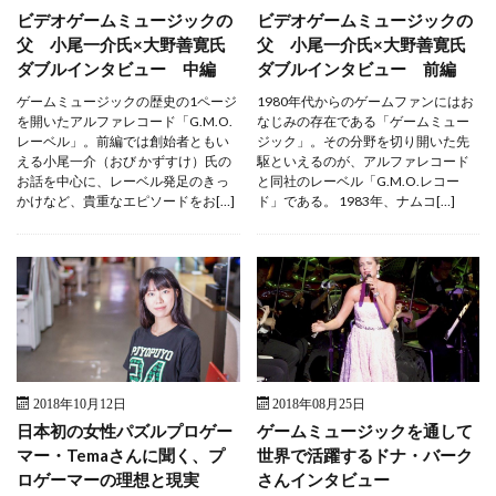
ビデオゲームミュージックの
ビデオゲームミュージックの
父 小尾一介氏×大野善寛氏
父 小尾一介氏×大野善寛氏
ダブルインタビュー 中編
ダブルインタビュー 前編
ゲームミュージックの歴史の1ページ
1980年代からのゲームファンにはお
を開いたアルファレコード「G.M.O.
なじみの存在である「ゲームミュー
レーベル」。前編では創始者ともい
ジック」。その分野を切り開いた先
える小尾一介（おび かずすけ）氏の
駆といえるのが、アルファレコード
お話を中心に、レーベル発足のきっ
と同社のレーベル「G.M.O.レコー
かけなど、貴重なエピソードをお[…]
ド」である。 1983年、ナムコ[…]
2018年10月12日
2018年08月25日
日本初の女性パズルプロゲー
ゲームミュージックを通して
マー・Temaさんに聞く、プ
世界で活躍するドナ・バーク
ロゲーマーの理想と現実
さんインタビュー