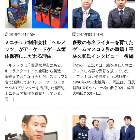
2019年04月15日
2019年03月01日
ミニチュア制作会社「ヘルメ
多数の有名ライターを育てた
ッツ」がアーケードゲーム筐
ゲームマスコミ界の重鎮！平
体保存にこだわる理由
林久和氏インタビュー 後編
ヘルメッツは千葉県松戸市にある、
他のゲーム誌とは一線を画したマニ
キャラクタートイの企画から製造、
アックな内容で異彩を放っていた
販売までおこなう会社だ。スタッフ2
『ファミコン必勝本』（1986年～
名で活動しており、レーザーカッタ
1990年/JICC出版局）。同誌は、田尻
ーや3Dプリンターを活用した精密な
智氏(*01)やベニー松山氏(*02)、成澤
ミニチュア制作を得意としている。
大輔氏(*03)ら[…]
同[…]