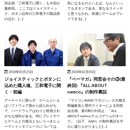
別企画「三和電子に聞く」も今回が
気になるものといえば、なんといっ
最終回。 ここではジョイスティッ
てもボタンである。単なるスイッチ
ク、ボタン以外の三和電子の製品群
と思うなかれ。快適にゲームがプレ
のほか、[…]
イできる[…]
2018年05月25日
2018年02月05日
ジョイスティックとボタンに
『ベーマガ』同窓会その③(最
込めた職人魂、三和電子に聞
終回) 『ALL ABOUT
く・前編
namco』の制作裏話
アーケードに限らず、ゲームといえ
『マイコンBASICマガジン』の大橋太
ばソフトウェア面から語られがち
郎編集長と歴代ライターによる同窓
で、ハードウェアはわりと軽視され
会企画。第3弾の今回は、『ALL
がちな傾向がある。特にプレイヤー
ABOUT namco ナムコゲームのすべ
とゲームとの接点ともいうべきヒュ
て』（以下、AAN）の制作裏話を中
ーマンインタフェースについては、
心に盛り上がりました[…]