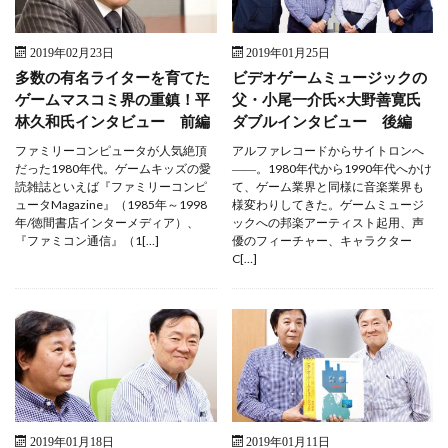
2019年02月23日
2019年01月25日
多数の有名ライターを育てた
ビデオゲームミュージックの
ゲームマスコミ界の重鎮！平
父・小尾一介氏×大野善寛氏
林久和氏インタビュー 前編
ダブルインタビュー 後編
ファミリーコンピュータが人気絶頂
アルファレコードからサイトロンへ
だった1980年代。ゲームキッズの愛
――。1980年代から1990年代へかけ
読雑誌といえば『ファミリーコンピ
て、ゲーム業界と同様に音楽業界も
ュータMagazine』（1985年～1998
様変わりしてきた。ゲームミュージ
年/徳間書店インターメディア）、
ックへの邦楽アーティスト起用、声
『ファミコン通信』（1[…]
優のフィーチャー、キャラクター
C[…]
2019年01月18日
2019年01月11日