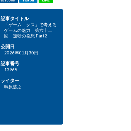
Facebook
Twitter
LINE
記事タイトル
「ゲームニクス」で考える
ゲームの魅力 第六十二
回 逆転の発想 Part2
公開日
2026年01月30日
記事番号
13965
ライター
鴫原盛之