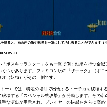
テムを取ると、画面内の敵や敵弾を一瞬にして消し去ることができます（※
 RESERVED.
い「ボスキャラクター」をも一撃で倒す効果を持つ全滅
くつかあります。ファミコン版の『ザナック』（ポニー/
リオ（妖精）がその一例です。
タイトー）では、特定の場所で出現するトーチカを破壊す
に破壊する「スペシャル核攻撃」が発動します。その名
派手な演出が用意され、プレイヤーの快感をさらに高め