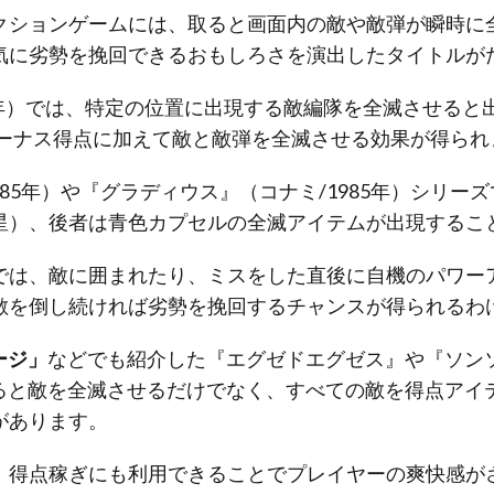
クションゲームには、取ると画面内の敵や敵弾が瞬時に
気に劣勢を挽回できるおもしろさを演出したタイトルが
984年）では、特定の位置に出現する敵編隊を全滅させると
ボーナス得点に加えて敵と敵弾を全滅させる効果が得られ
985年）や『グラディウス』（コナミ/1985年）シリー
星）、後者は青色カプセルの全滅アイテムが出現するこ
では、敵に囲まれたり、ミスをした直後に自機のパワー
敵を倒し続ければ劣勢を挽回するチャンスが得られるわ
ージ」
などでも紹介した『エグゼドエグゼス』や『ソンソン
取ると敵を全滅させるだけでなく、すべての敵を得点アイ
があります。
、得点稼ぎにも利用できることでプレイヤーの爽快感が